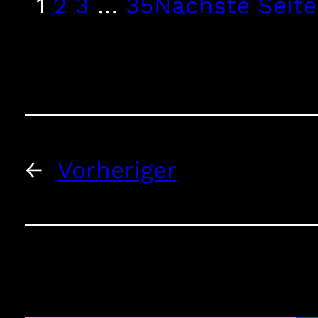
1
2
3
…
35
Nächste Seite
←
Vorheriger