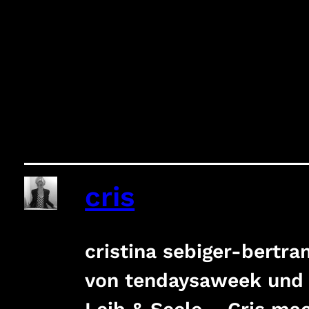
cris
cristina sebiger-bertra
von tendaysaweek und C