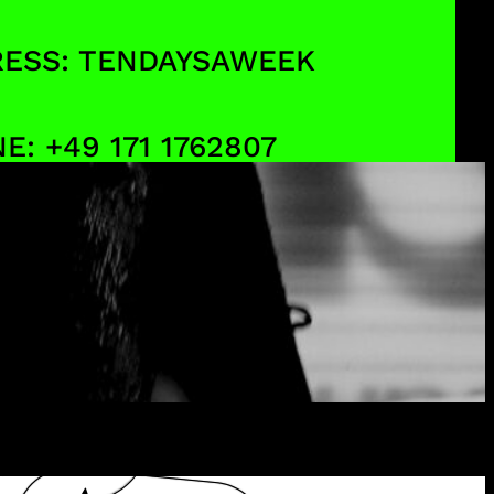
ESS: TENDAYSAWEEK
E: +49 171 1762807
L: CRIS@TENDAYSAWEEK.DE