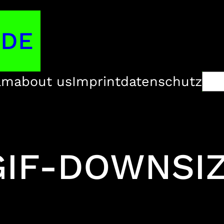
.DE
Su
am
about us
Imprint
datenschutz
GIF-DOWNSI